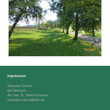
Impressum
Streuobst-Saison
Ilja Herrmann
Am See 15, 78465 Konstanz
streuobst-saison@web.de