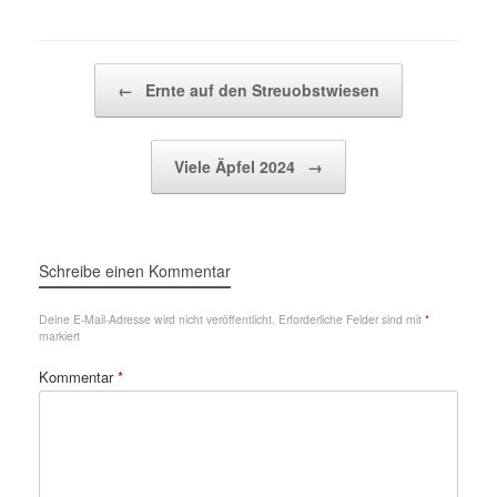
Beitragsnavigation
←
Ernte auf den Streuobstwiesen
Viele Äpfel 2024
→
Schreibe einen Kommentar
Deine E-Mail-Adresse wird nicht veröffentlicht.
Erforderliche Felder sind mit
*
markiert
Kommentar
*