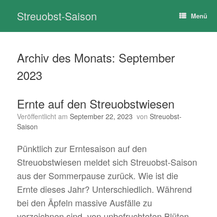
Zum
Streuobst-Saison
Inhalt
Menü
springen
Archiv des Monats:
September
2023
Ernte auf den Streuobstwiesen
Veröffentlicht am
September 22, 2023
von
Streuobst-
Saison
Pünktlich zur Erntesaison auf den
Streuobstwiesen meldet sich Streuobst-Saison
aus der Sommerpause zurück. Wie ist die
Ernte dieses Jahr? Unterschiedlich. Während
bei den Äpfeln massive Ausfälle zu
verzeichnen sind, von unbefruchteten Blüten,